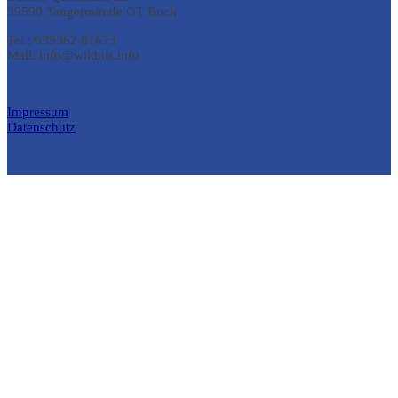
39590 Tangermünde OT Buch
Tel.:
039362 81673
Mail: info@wildnis.info
Impressum
Datenschutz