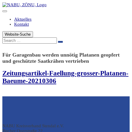
Zum
Inhalt
springen
Aktuelles
Kontakt
Website-Suche
Search
Für Garagenbau werden unnötig Platanen geopfert
und geschützte Saatkrähen vertrieben
Zeitungsartikel-Faellung-grosser-Platanen-
Baeume-20210306
NABU Kreisverband Stendal e.V.
Bucher Querstraße 22